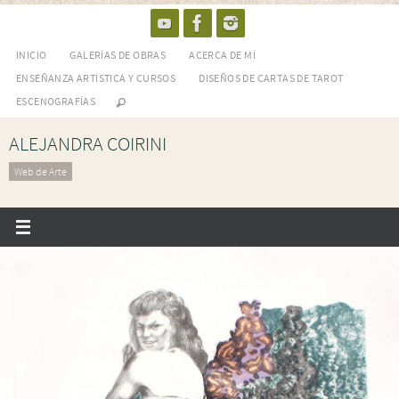
Skip
to
INICIO
GALERÍAS DE OBRAS
ACERCA DE MÍ
content
ENSEÑANZA ARTÍSTICA Y CURSOS
DISEÑOS DE CARTAS DE TAROT
ESCENOGRAFÍAS
ALEJANDRA COIRINI
Web de Arte