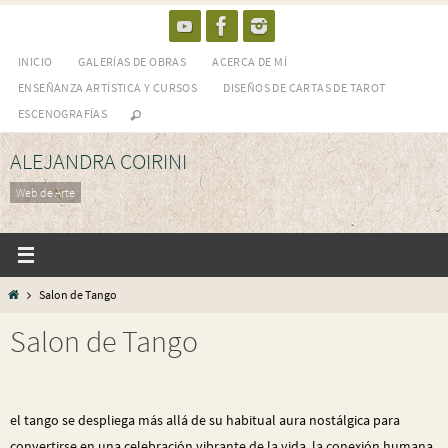
Skip
to
INICIO
GALERÍAS DE OBRAS
ACERCA DE MÍ
content
ENSEÑANZA ARTÍSTICA Y CURSOS
DISEÑOS DE CARTAS DE TAROT
ESCENOGRAFÍAS
ALEJANDRA COIRINI
Web de Arte
Home
Salon de Tango
Salon de Tango
el tango se despliega más allá de su habitual aura nostálgica para
convertirse en una celebración vibrante de la vida, la conexión humana