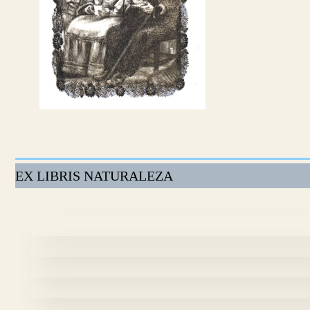
No Caption
“Carnavel l”
EX LIBRIS NATURALEZA
“El Castillo” – Fotolit
“El Vuelos” – Fotolit
“El tren” – Photoplay (f
sueño de infancia -Li
Sueño de campo – Lito