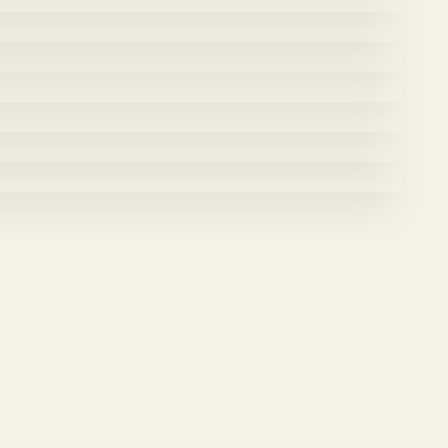
ón: 15 estampas 2025
n: 17 estampas 2025
n: 13 estampas 2026
ición: 9 estampas
 10 estampas
 Caption