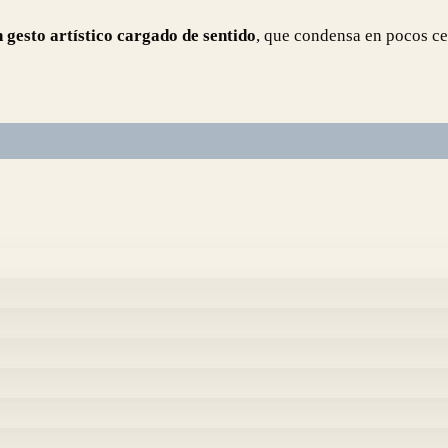
n gesto artístico cargado de sentido
, que condensa en pocos cent
fotolitografia) + Stencil Imagen: 12,5cm x 10 Papel:22 cm x 1
lay (fotolitografia) + Stencil Imagen: 15 cm x 10 Papel:21 cm 
No Caption
plate + stencil Imagen: 12,5cm x10,5 cm Papel:21cm x 15 cm 
No Caption
No Caption
No Caption