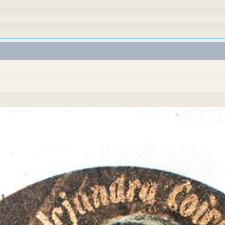
Castillo Trakai
rafia + stencil Imagen: 10cm x 13cm Papelentre 18cm x 15cm 
tografia + stencil Imagen: 10cm x 13cm Papelentre 18cm x 15