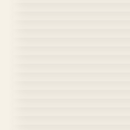
Sirena del rosal l – Photopla
“Sirena del Rosal 2” -Photoplay
“El Secreto l” – Photoplay (