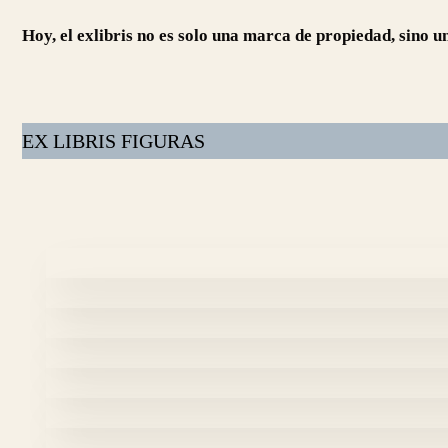
Hoy, el exlibris no es solo una marca de propiedad, sino u
EX LIBRIS FIGURAS
“Costurera ll” -Photoplate (
“Niñas de prensa” – Photop
Lectura submarina Photo