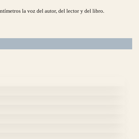
ímetros la voz del autor, del lector y del libro.
6 cm Edición:12 estampas 2024
x 16 cm Edición:16 estampas
2025 Edición:13 estampas