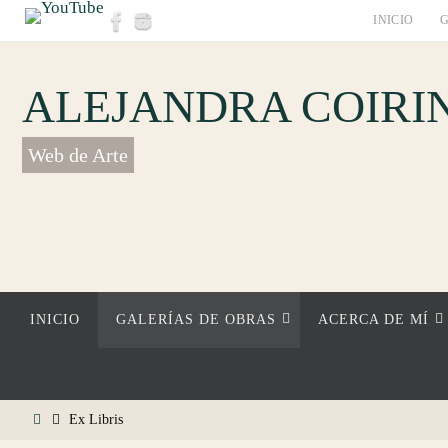
Skip
INICIO
G
to
content
ALEJANDRA COIRIN
Web de Arte
Skip
INICIO
GALERÍAS DE OBRAS
ACERCA DE MÍ
to
content
Home
Ex Libris