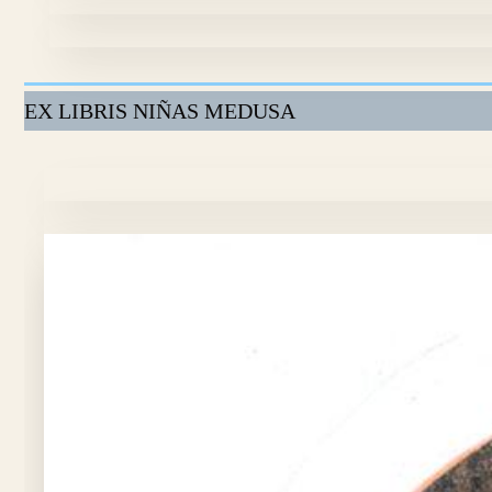
EX LIBRIS NIÑAS MEDUSA
“Niñas Medusas y Medusas” – Fotolitog
“Niña Medusa y los hipocampos” – Fotoli