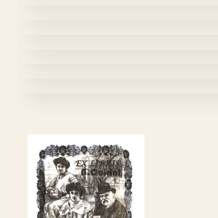
“Sirena emplumada” 
“Sirena de la roca
“Sirena de la roca
“La LLamada de l
“Ultima edi
No Capt
No Caption